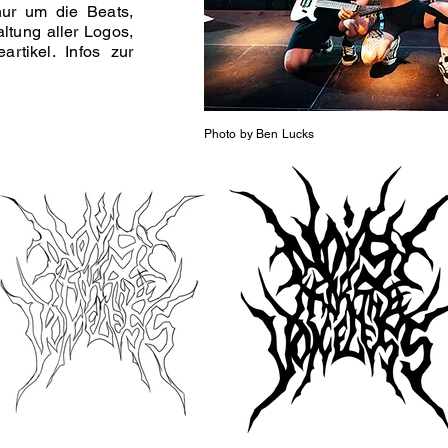
ur um die Beats,
ltung aller Logos,
rtikel. Infos zur
Photo by Ben Lucks