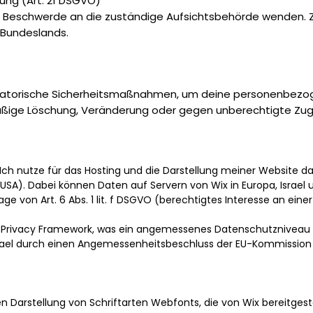
ung (Art. 21 DSGVO)
er Beschwerde an die zuständige Aufsichtsbehörde wenden. Z
Bundeslands.
nisatorische Sicherheitsmaßnahmen, um deine personenbez
ßige Löschung, Veränderung oder gegen unberechtigte Zugri
 Ich nutze für das Hosting und die Darstellung meiner Website
., USA). Dabei können Daten auf Servern von Wix in Europa, Israel
ge von Art. 6 Abs. 1 lit. f DSGVO (berechtigtes Interesse an ein
a Privacy Framework, was ein angemessenes Datenschutzniveau 
srael durch einen Angemessenheitsbeschluss der EU-Kommission a
en Darstellung von Schriftarten Webfonts, die von Wix bereitgest