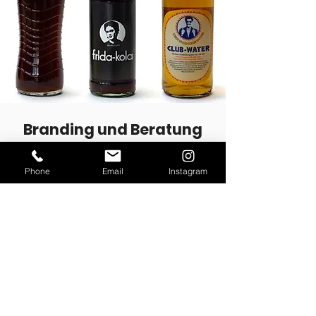
Branding und Beratung
Ich entwickle Markenauftritte und Strategien,
die euer Unternehmen stärken und nachhaltig
Phone
Email
Instagram
im Gedächtnis bleiben. Ich helfe euch dabei
neue Marken zu etablieren oder bestehende
Marken aufzuwerten.
mehr dazu